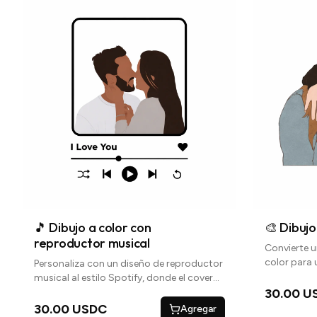
🎵 Dibujo a color con
🎨 Dibujo
reproductor musical
Convierte u
color para
Personaliza con un diseño de reproductor
tus recuerd
musical al estilo Spotify, donde el cover
del álbum es una foto que tú nos envíes.
30.00 U
30.00 USDC
Agregar