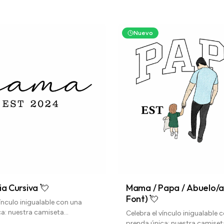
Nuevo
a Cursiva 💘
Mama / Papa / Abuelo/a
Font) 💘
vínculo inigualable con una
ca: nuestra camiseta
Celebra el vínculo inigualable 
da con la palabra "Mamá".
prenda única: nuestra camiset