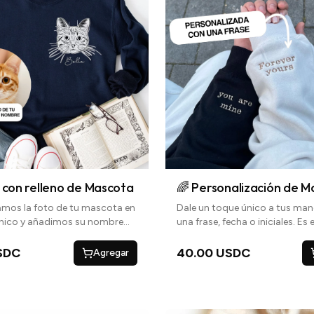
🌈 Personalización de 
o con relleno de Mascota
Dale un toque único a tus ma
mos la foto de tu mascota en
una frase, fecha o iniciales. Es e
único y añadimos su nombre
perfecto para hacer tu prenda
a un toque personal
verdaderamente tuya
40.00 USDC
SDC
Agregar