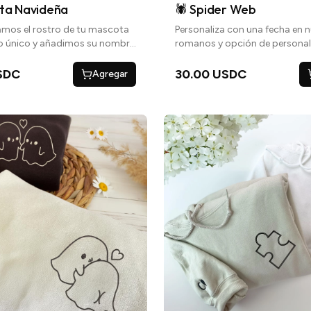
ta Navideña
🕷 Spider Web
mos el rostro de tu mascota
Personaliza con una fecha en
jo único y añadimos su nombre
romanos y opción de personal
a un toque personal
las mangas con iniciales con 
o una frase especial
SDC
30.00 USDC
Agregar