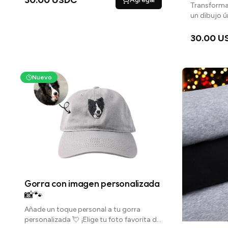
Transforma
un dibujo 
debajo par
30.00 U
Nuevo
Gorra con imagen personalizada
📸🐾
Añade un toque personal a tu gorra
personalizada 💘 ¡Elige tu foto favorita de