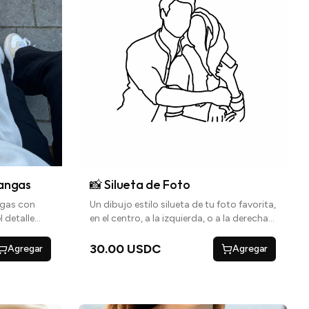
Mangas
📸 Silueta de Foto
ngas con
Un dibujo estilo silueta de tu foto favorita,
l detalle
en el centro, a la izquierda, o a la derecha
del suéter y opción de personalizar con
iniciales con corazón, una frase especial o
30.00 USDC
Agregar
Agregar
una fecha