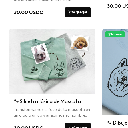
Añade entre
personalizada con la palabra "Mamá".
30.00 U
queridos, c
Añade entre los nombres de tus seres
30.00 USDC
Agregar
mamá llevar
queridos, creando un tesoro personal que
mamá llevará con orgullo.
Nuevo
🐾 Silueta clásica de Mascota
Transformamos la foto de tu mascota en
un dibujo único y añadimos su nombre
debajo para un toque personal
🐾 Dibuj
30.00 USDC
Agregar