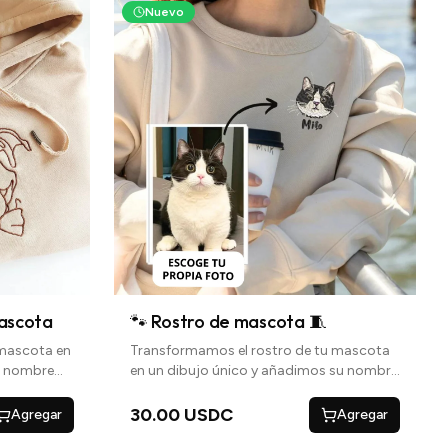
Nuevo
Mascota
🐾 Rostro de mascota 🧵
 mascota en
Transformamos el rostro de tu mascota
u nombre
en un dibujo único y añadimos su nombre
l
debajo para un toque personal
30.00 USDC
Agregar
Agregar