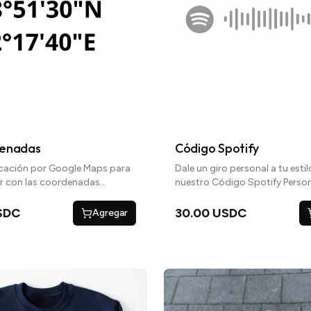
denadas
Código Spotify
icación por Google Maps para
Dale un giro personal a tu esti
ar con las coordenadas
nuestro Código Spotify Person
 lugar que desees, en el centro,
donde puedes llevar la melodía
da, o a la derecha del suéter.
canción favorita a cualquier lu
SDC
30.00 USDC
Agregar