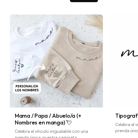
Mama / Papa / Abuelo/a (+
Tipografi
Nombres en manga) 💘
Celebra el 
prenda úni
Celebra el vínculo inigualable con una
personaliza
prenda única: nuestra camiseta