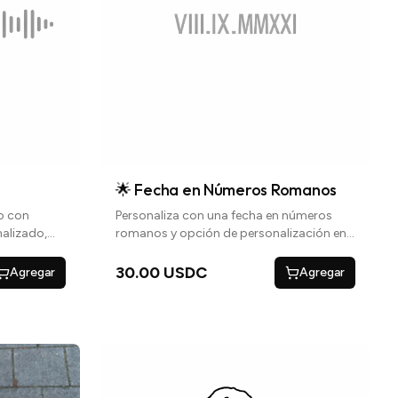
🌟 Fecha en Números Romanos
lo con
Personaliza con una fecha en números
alizado,
romanos y opción de personalización en
 de tu
las mangas con iniciales con un corazón
gar.
o una frase especial
30.00 USDC
Agregar
Agregar