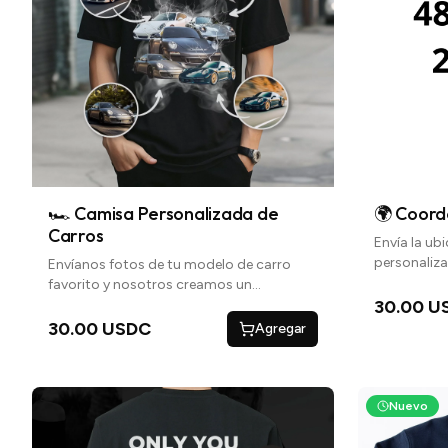
🏎 Camisa Personalizada de
🌍 Coor
Carros
Envía la ub
personaliz
Envíanos fotos de tu modelo de carro
exactas del
favorito y nosotros creamos un
a la izquier
estampado personalizado. En el área de
30.00 U
"CUSTOM" pondremos el nombre del
30.00 USDC
Agregar
modelo o la marca
Nuevo