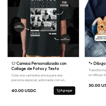
👕 Camisa Personalizada con
🐾 Dibuj
Collage de Fotos y Texto
Transforma
un dibujo 
Crea una camiseta única para esa
debajo par
persona especial, adornada con un
collage de tus fotos favoritas y mensajes
30.00 U
personalizados. Perfecta para regalos
40.00 USDC
Agregar
románticos, nuestra camiseta es un lienzo
para tus recuerdos y palabras de amor