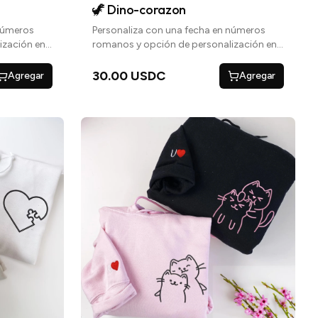
🦖 Dino-corazon
 números
Personaliza con una fecha en números
ización en
romanos y opción de personalización en
un corazón
las mangas con iniciales con un corazón
o una frase especial
30.00 USDC
Agregar
Agregar