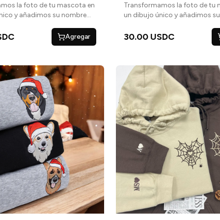
mos la foto de tu mascota en
Transformamos la foto de tu
único y añadimos su nombre
un dibujo único y añadimos s
a un toque personal
debajo para un toque persona
SDC
30.00 USDC
Agregar