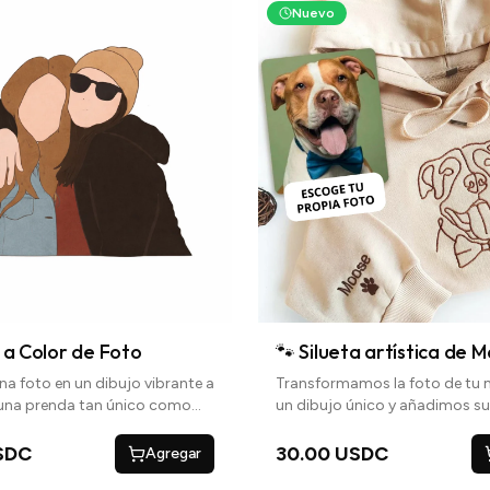
Nuevo
 a Color de Foto
🐾 Silueta artística de 
na foto en un dibujo vibrante a
Transformamos la foto de tu
 una prenda tan único como
un dibujo único y añadimos s
os.
debajo para un toque persona
SDC
30.00 USDC
Agregar